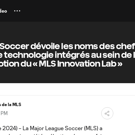
deo
Soccer dévoile les noms des chef
e technologie intégrés au sein de 
ion du « MLS Innovation Lab »
 de la MLS
6 PM
 2024) – La Major League Soccer (MLS) a