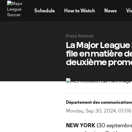
TENT
Schedule
How to Watch
News
Vi
Press Release
La Major League 
file en matière d
deuxième promot
Département des communications
Monday, Sep 30, 2024, 01:0
NEW YORK
(30 septembre