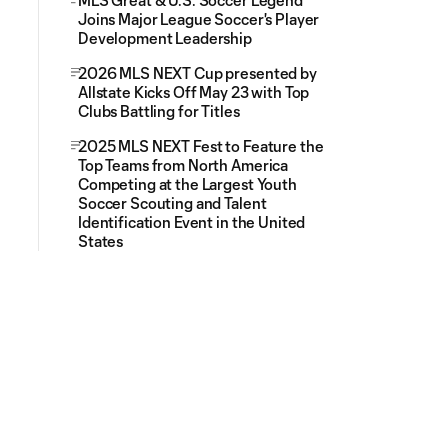
MLS Great & U.S. Soccer Legend
Joins Major League Soccer's Player
Development Leadership
2026 MLS NEXT Cup presented by
Allstate Kicks Off May 23 with Top
Clubs Battling for Titles
2025 MLS NEXT Fest to Feature the
Top Teams from North America
Competing at the Largest Youth
Soccer Scouting and Talent
Identification Event in the United
States